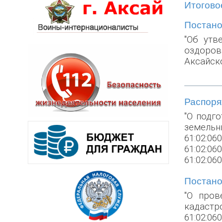
Итоговое
Постанов
"Об утв
оздоров
Аксайск
Распоряж
"О подг
земель
61:02:06
61:02:06
61:02:06
Постанов
"О пров
кадастро
61:02:06