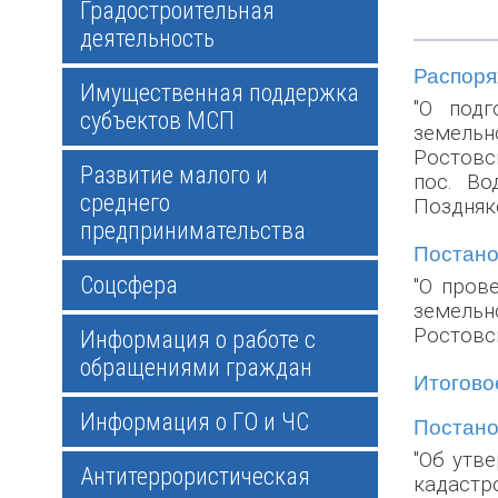
Градостроительная
деятельность
Распоряж
Имущественная поддержка
"О подг
субъектов МСП
земельн
Ростовс
Развитие малого и
пос. Во
среднего
Поздняко
предпринимательства
Постанов
Соцсфера
"О пров
земельн
Ростовск
Информация о работе с
обращениями граждан
Итоговое
Информация о ГО и ЧС
Постанов
"Об утв
Антитеррористическая
кадастр