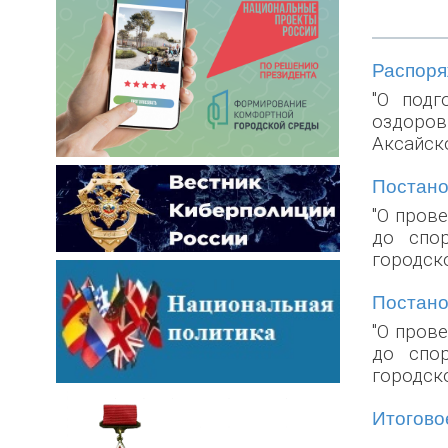
Распоряж
"О подг
оздоров
Аксайск
Постанов
"О пров
до спор
городск
Постанов
"О пров
до спор
городск
Итоговое