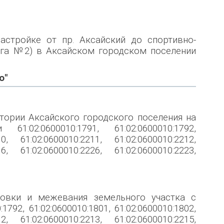
астройке от пр. Аксайский до спортивно-
ога №2) в Аксайском городском поселении
о"
тории Аксайского городского поселения на
02:0600010:1791, 61:02:0600010:1792,
10, 61:02:0600010:2211, 61:02:0600010:2212,
16, 61:02:0600010:2226, 61:02:0600010:2223,
ровки и межевания земельного участка с
792, 61:02:0600010:1801, 61:02:0600010:1802,
12, 61:02:0600010:2213, 61:02:0600010:2215,