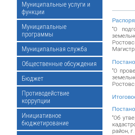
Муниципальные услуги и
функции
Распоряж
Муниципальные
"О подг
программы
земельн
Ростов
Муниципальная служба
Магистра
Постанов
Общественные обсуждения
"О пров
земельн
Бюджет
Ростовск
Противодействие
Итоговое
коррупции
Постанов
Инициативное
"Об утв
бюджетирование
кадастр
район, г.