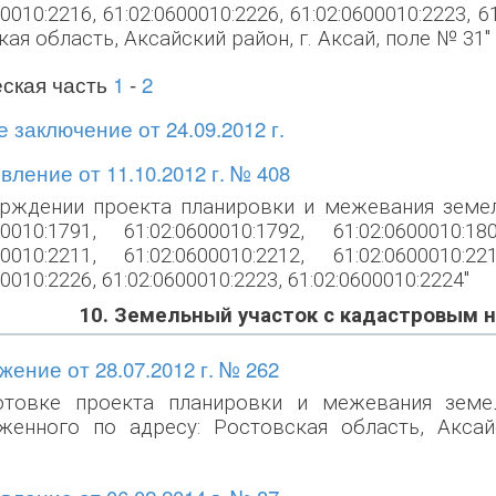
00010:2216, 61:02:0600010:2226, 61:02:0600010:2223,
ая область, Аксайский район, г. Аксай, поле № 31"
ская часть
1
-
2
 заключение от 24.09.2012 г.
ление от 11.10.2012 г. № 408
ерждении проекта планировки и межевания зем
00010:1791, 61:02:0600010:1792, 61:02:0600010:18
00010:2211, 61:02:0600010:2212, 61:02:0600010:22
00010:2226, 61:02:0600010:2223, 61:02:0600010:2224"
10. Земельный участок с кадастровым 
ение от 28.07.2012 г. № 262
отовке проекта планировки и межевания земе
женного по адресу: Ростовская область, Аксайс