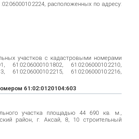
 61:02:0600010:2224, расположенных по адресу:
ельных участков с кадастровыми номерами
01, 61:02:0600010:1802, 61:02:0600010:2210,
13, 61:02:0600010:2215, 61:02:0600010:2216,
номером 61:02:0120104:603
льного участка площадью 44 690 кв. м.,
кий район, г. Аксай, 8, 10 строительный