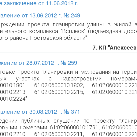
 заключение от 11.06.2012 г.
ление от 13.06.2012 г. № 249
ерждении проекта планировки улицы в жилой з
ительного комплекса "Всплеск" (подъездная дор
ого района Ростовской области"
7. КП "Алексеев
ение от 28.07.2012 г. № 259
отовке проекта планировки и межевания на терри
ных участках с кадастровыми номерами 61:
00010:1801, 61:02:0600010:1802, 61:02:0600010:22
00010:2213, 61:02:0600010:2215, 61:02:0600010:22
00010:2224"
ление от 30.08.2012 г. № 371
едении публичных слушаний по проекту плани
выми номерами 61:02:0600010:1791, 61:02:0600010:1
00010:2210, 61:02:0600010:2211, 61:02:0600010:22