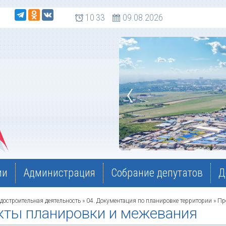
 108
10
:
33
09.08.2026
ии
Администрация
Собрание депутатов
Д
достроительная деятельность
»
04. Документация по планировке территории
» Пр
кты планировки и межевания