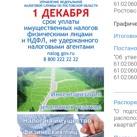
61:02:06
Ростовск
Графиче
Итоговое
Постанов
"Об утв
61:02:06
61:02:06
61:02:06
Распоряж
"О подг
располо
квартал"