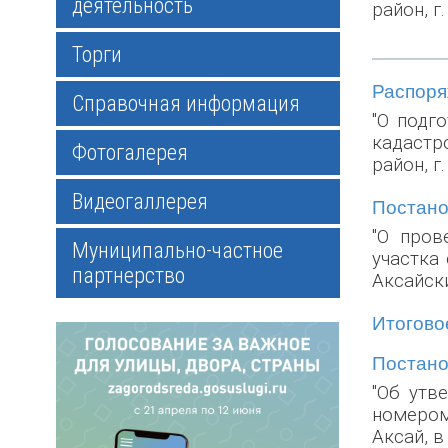
деятельность
район, г.
Торги
Распоряж
Справочная информация
"О подг
кадастр
Фотогалерея
район, г
Видеогаллерея
Постанов
"О пров
Муниципально-частное
участка
партнерство
Аксайски
Итоговое
Постанов
"Об утв
номером
Аксай, в