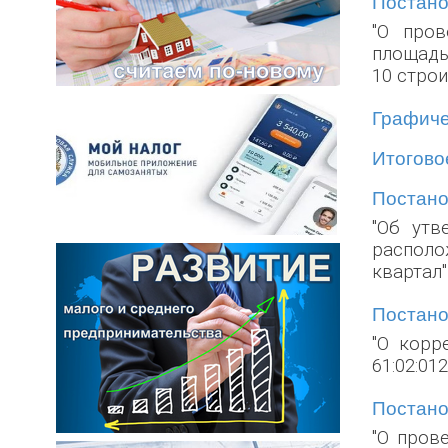
Постанов
"О пров
площадью
10 стро
Графиче
Итоговое
Постанов
"Об утв
располо
квартал"
Постанов
"О корр
61:02:01
Постанов
"О пров