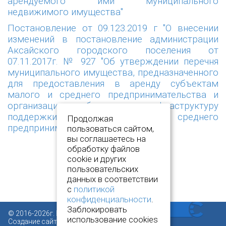
арендуемого ими муниципального
недвижимого имущества"
Постановление от 09.123.2019 г "О внесении
изменений в постановление администрации
Аксайского городского поселения от
07.11.2017г. № 927 "Об утверждении перечня
муниципального имущества, предназначенного
для предоставления в аренду субъектам
малого и среднего предпринимательства и
организациям, образующим инфраструктуру
поддержки субъектов малого и среднего
Продолжая
предпринимательства"
пользоваться сайтом,
вы соглашаетесь на
обработку файлов
cookie и других
пользовательских
данных в соответствии
с
политикой
конфиденциальности
.
Заблокировать
© 2016-2026г. Все права защищены.
использование cookies
Создание сайта:
www.novcit.ru