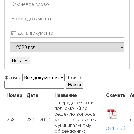
Искать
Фильтр:
Поиск:
Найти
Номер
Дата
Название
Скачать
А
О передаче части
полномочий по
решению вопроса
268
23.01.2020
местного значения
д
муниципальному
374.6 Кб
образованию