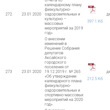
отчета по
календарному плану
физкультурно-
272
23.01.2020
оздоровительных и
д
культурно –
397.1 Кб
массовых
мероприятий за 2019
год»
О внесении
изменений в
Решение Собрания
депутатов
Аксайского
городского
поселения от
273
23.01.2020
19.12.2019 г. № 265
д
«Об утверждении
212.5 Кб
календарного плана
физкультурно-
оздоровительных и
спортивно-массовых
мероприятий на 2020
год»