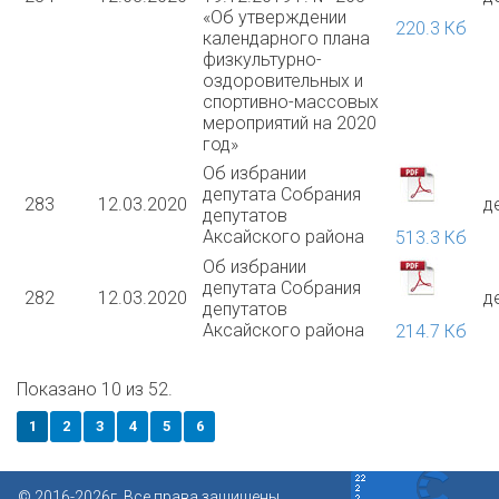
«Об утверждении
220.3 Кб
календарного плана
физкультурно-
оздоровительных и
спортивно-массовых
мероприятий на 2020
год»
Об избрании
депутата Собрания
283
12.03.2020
д
депутатов
Аксайского района
513.3 Кб
Об избрании
депутата Собрания
282
12.03.2020
д
депутатов
Аксайского района
214.7 Кб
Показано 10 из 52.
1
2
3
4
5
6
© 2016-2026г. Все права защищены.