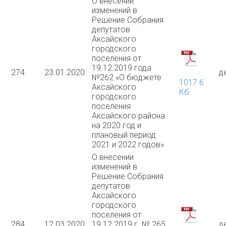
О внесении
изменений в
Решение Собрания
депутатов
Аксайского
городского
поселения от
19.12.2019 года
274
23.01.2020
д
№262 «О бюджете
1017.6
Аксайского
Кб
городского
поселения
Аксайского района
на 2020 год и
плановый период
2021 и 2022 годов»
О внесении
изменений в
Решение Собрания
депутатов
Аксайского
городского
поселения от
284
12.03.2020
19.12.2019 г. № 265
д