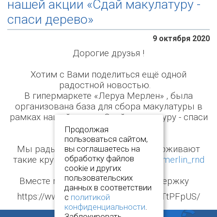
нашей акции «Сдай макулатуру -
спаси дерево»⠀
9 октября 2020
Дорогие друзья !
⁣⁣⠀
Хотим с Вами поделиться ещё одной
радостной новостью.⁣⁣⠀
В гипермаркете «Леруа Мерлен» , была
организована база для сбора макулатуры в
рамках нашей акции «Сдай макулатуру - спаси
дерево»⠀
Продолжая
⁣⁣⠀
пользоваться сайтом,
Мы рады , что нашу акцию поддерживают
вы соглашаетесь на
обработку файлов
такие крупные организации
@leroymerlin_rnd
cookie и других
⁣⁣⠀
пользовательских
Вместе мы сила, спасибо за поддержку ⠀
данных в соответствии
https://www.instagram.com/p/CGAVTtPFpUS/
с
политикой
конфиденциальности
.
Заблокировать