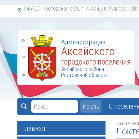
346720, Ростовская обл., г. Аксай, ул. Гулаева,
Администрация
Аксайского
городского поселения
Аксайского района
Ростовской области
О поселен
Искать
Главная
»
О п
Главная
Локте