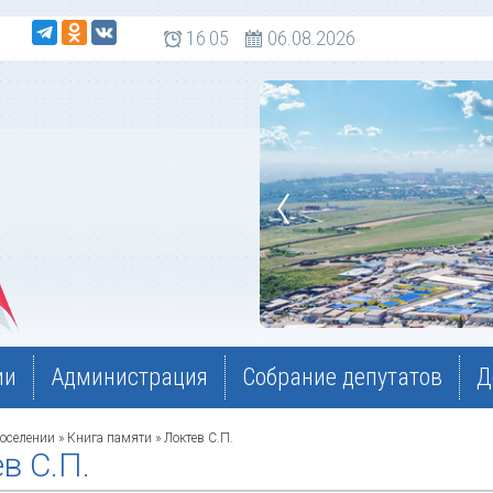
 108
16
05
06.08.2026
ии
Администрация
Собрание депутатов
Д
оселении
»
Книга памяти
» Локтев С.П.
в С.П.