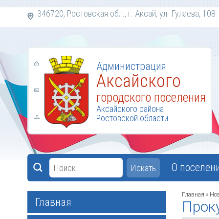
346720, Ростовская обл., г. Аксай, ул. Гулаева,
Администрация
Аксайского
городского поселения
Аксайского района
Ростовской области
О поселен
Искать
Главная
»
Но
Главная
Проку