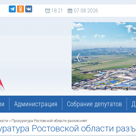
 108
18
21
07.08.2026
ии
Администрация
Собрание депутатов
Д
вости
» Прокуратура Ростовской области разъясняет
ратура Ростовской области раз