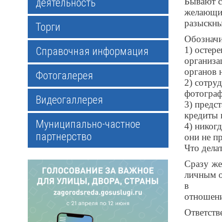
Бывают с
деятельность
желающи
разыскны
Торги
Обозначи
1) остер
Справочная информация
организа
органов 
Фотогалерея
2) сотру
фотограф
Видеогаллерея
3) предс
кредиты 
Муниципально-частное
4) никог
партнерство
они не п
Что дела
Сразу же
личным о
в
отношени
Ответств