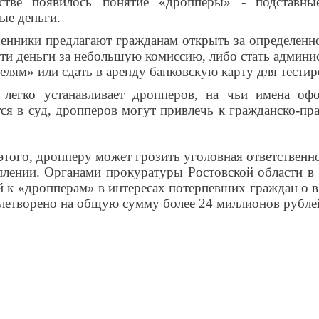
нстве появилось понятие «дропперы» - подставн
ые деньги.
енники предлагают гражданам открыть за определенно
сти деньги за небольшую комиссию, либо стать админи
елям» или сдать в аренду банковскую карту для тести
 легко устанавливает дропперов, на чьи имена оф
ся в суд, дропперов могут привлечь к гражданско-пр
того, дропперу может грозить уголовная ответственно
плении. Органами прокуратуры Ростовской области в
й к «дропперам» в интересах потерпевших граждан о 
летворено на общую сумму более 24 миллионов рубле