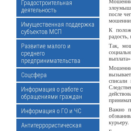
Мошенни
Градостроительная
злоумыш
деятельность
после че
мошенни
Имущественная поддержка
К полож
субъектов МСП
радость,
Развитие малого и
Так, мо
социаль
среднего
выплата»
предпринимательства
Мошенник
Соцсфера
вызывает
списали 
Следстве
Информация о работе с
действов
обращениями граждан
принимат
Важно п
Информация о ГО и ЧС
обзванив
курьеру.
Антитеррористическая