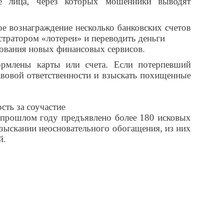
ые лица, через которых мошенники выводят
е вознаграждение несколько банковских счетов
стратором «лотереи» и переводить деньги
рования новых финансовых сервисов.
ормлены карты или счета. Если потерпевший
авовой ответственности и взыскать похищенные
сть за соучастие
 прошлом году предъявлено более 180 исковых
взыскании неосновательного обогащения, из них
й.