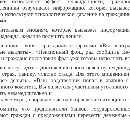
ки используют эффект неожиданности, гражда
ленники озвучивают информацию, которая вызывае
го используют психологическое давление на граждани
ков.
ительным эмоциям, которые вызывает информация
 надежда, желание получить деньги.
шенники звонят гражданам с фразами «Вы выигр
ные выплаты», «Пенсионный фонд рад сообщить Вам
 и граждане после таких фраз уже готовы исполнить в
и могут идти к достижению своих целей путем довед
 страх, панику, чувство стыда. Для этого мошенники
все деньги», «Ваш родственник попал в аварию с 
нного комитета, Вы являетесь участником уголовного
ать незамедлительно и
ь все меры, направленные на исправление ситуации и 
омнить, что представители банков, государственн
ают граждан с предложениями перевести денежные с