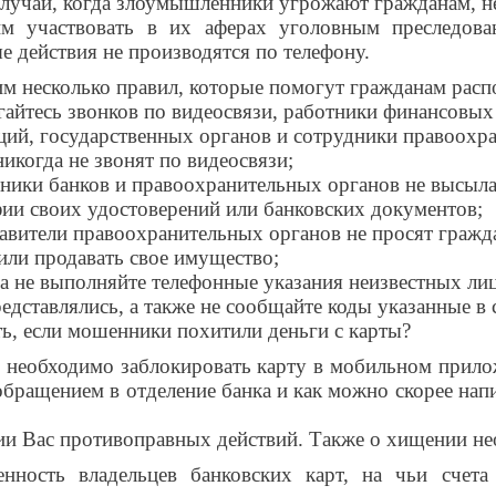
лучаи, когда злоумышленники угрожают гражданам, н
м участвовать в их аферах уголовным преследован
е действия не производятся по телефону.
м несколько правил, которые помогут гражданам расп
егайтесь звонков по видеосвязи, работники финансовых
ций, государственных органов и сотрудники правоохр
никогда не звонят по видеосвязи;
дники банков и правоохранительных органов не высыл
ии своих удостоверений или банковских документов;
тавители правоохранительных органов не просят гражд
или продавать свое имущество;
да не выполняйте телефонные указания неизвестных ли
редставлялись, а также не сообщайте коды указанные в 
ть, если мошенники похитили деньги с карты?
 необходимо заблокировать карту в мобильном прило
бращением в отделение банка и как можно скорее нап
и Вас противоправных действий. Также о хищении нео
енность владельцев банковских карт, на чьи счет