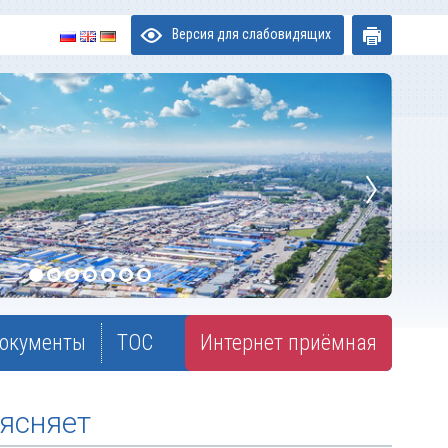
Версия для слабовидящих
окументы
ТОС
Интернет приёмная
ъясняет