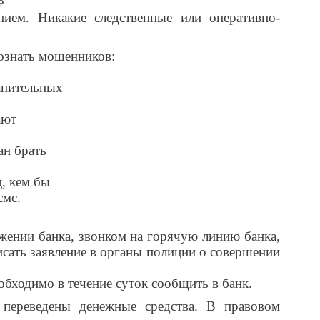
е
ием. Никакие следственные или оперативно-
ознать мошенников:
анительных
ают
ан брать
ц, кем бы
смс.
жении банка, звонком на горячую линию банка,
исать заявление в органы полиции о совершении
бходимо в течение суток сообщить в банк.
а переведены денежные средства. В правовом