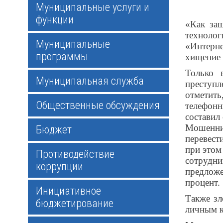
Муниципальные услуги и
функции
«Как за
технолог
Муниципальные
«Интерне
программы
хищение 
Только 
Муниципальная служба
преступл
отметить
Общественные обсуждения
телефон
составил
Мошенник
Бюджет
перевест
при этом
Противодействие
сотрудн
коррупции
предложе
процент.
Инициативное
Также зл
бюджетирование
личным к