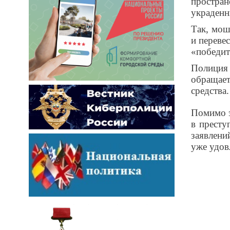
простра
украденн
Так, мош
и переве
«победит
Полиция
обращает
средства.
Помимо э
в престу
заявлени
уже удов