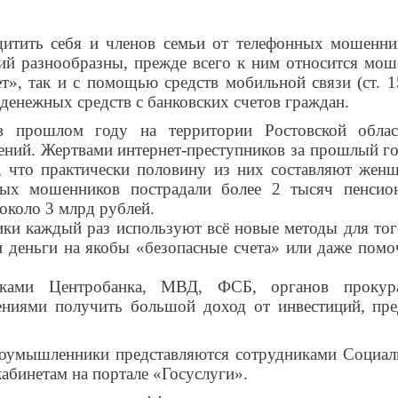
щитить себя и членов семьи от телефонных мошенн
ий разнообразны, прежде всего к ним относится мош
т», так и с помощью средств мобильной связи (ст. 
денежных средств с банковских счетов граждан.
в прошлом году на территории Ростовской облас
ений. Жертвами интернет-преступников за прошлый го
, что практически половину из них составляют жен
ных мошенников пострадали более 2 тысяч пенсио
 около 3 млрд рублей.
и каждый раз используют всё новые методы для того
и деньги на якобы «безопасные счета» или даже помо
иками Центробанка, МВД, ФСБ, органов проку
ниями получить большой доход от инвестиций, пред
оумышленники представляются сотрудниками Социаль
абинетам на портале «Госуслуги».