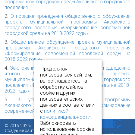
современной городской среды Аксайского городского
поселения
2.
О порядке проведения общественного обсуждения
проекта муниципальной программы Аксайского
городского поселения «Формирование современной
городской среды на 2018-2022 годы»
3.
Общественное обсуждение проекта муниципальной
программы Аксайского городского поселения
«Формирование современной городской среды на
2018-2022 годы»
4.
Заключение общественной комиссии по подведению
Продолжая
итогов общественного обсуждения проекта
пользоваться сайтом,
муниципальной программы Аксайского городского
вы соглашаетесь на
поселения «Формирование городского среды на 2018-
обработку файлов
2022 годы».
cookie и других
пользовательских
5.
Об утверждении муниципальной программы
данных в соответствии
Аксайского городского поселения «Формирование
с
политикой
современной городской среды»
конфиденциальности
.
Заблокировать
© 2016-2026г. Все права защищены.
использование cookies
Создание сайта:
www.novcit.ru