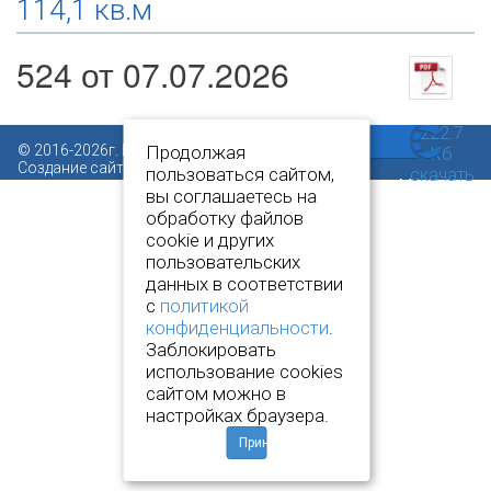
114,1 кв.м
524 от 07.07.2026
222.7
© 2016-2026г. Все права защищены.
Продолжая
Кб
Создание сайта:
www.novcit.ru
пользоваться сайтом,
скачать
вы соглашаетесь на
обработку файлов
cookie и других
пользовательских
данных в соответствии
с
политикой
конфиденциальности
.
Заблокировать
использование cookies
сайтом можно в
настройках браузера.
Принять