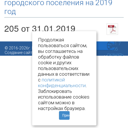
городского поселения на 2019
год
205 от 31.01.2019
Продолжая
241.7
пользоваться сайтом,
© 2016-2026г. Все права защищены.
Кб
вы соглашаетесь на
Создание сайта:
www.novcit.ru
скачать
обработку файлов
cookie и других
пользовательских
данных в соответствии
с
политикой
конфиденциальности
.
Заблокировать
использование cookies
сайтом можно в
настройках браузера.
Принять