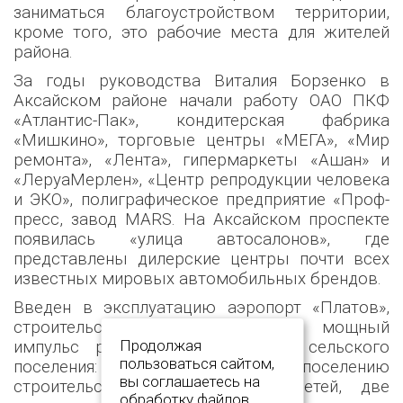
заниматься благоустройством территории,
кроме того, это рабочие места для жителей
района.
За годы руководства Виталия Борзенко в
Аксайском районе начали работу ОАО ПКФ
«Атлантис-Пак», кондитерская фабрика
«Мишкино», торговые центры «МЕГА», «Мир
ремонта», «Лента», гипермаркеты «Ашан» и
«ЛеруаМерлен», «Центр репродукции человека
и ЭКО», полиграфическое предприятие «Проф-
пресс, завод MARS. На Аксайском проспекте
появилась «улица автосалонов», где
представлены дилерские центры почти всех
известных мировых автомобильных брендов.
Введен в эксплуатацию аэропорт «Платов»,
строительство которого дало мощный
Продолжая
импульс развитию Грушевского сельского
пользоваться сайтом,
поселения: оно принесло поселению
вы соглашаетесь на
строительство водопроводных сетей, две
обработку файлов