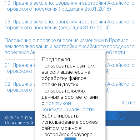
10. Правила землепользования и застройки Аксайского
городского поселения ( редакция 25.01.2018)
06. Правила землепользования и застройки Аксайского
городского поселения (редакция 31.07.2014)
Положение о порядке внесения изменений в Правила
землепользования и застройки Аксайского городского
поселения Аксайского района Ростовской области
Продолжая
01. Правила землепользования и застройки Аксайского
пользоваться сайтом,
городского поселения (редакция 23.11.2009)
вы соглашаетесь на
обработку файлов
02. Правила землепользования и застройки Аксайского
cookie и других
городского поселения (редакция 30.12.2010)
пользовательских
данных в соответствии
Архив
с
политикой
конфиденциальности
.
Заблокировать
© 2016-2026г. Все права защищены.
использование cookies
Создание сайта:
www.novcit.ru
сайтом можно в
настройках браузера.